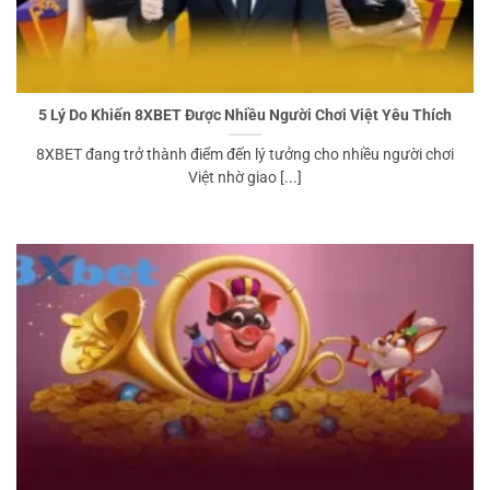
5 Lý Do Khiến 8XBET Được Nhiều Người Chơi Việt Yêu Thích
8XBET đang trở thành điểm đến lý tưởng cho nhiều người chơi
Việt nhờ giao [...]