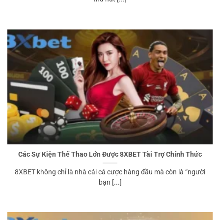
Các Sự Kiện Thể Thao Lớn Được 8XBET Tài Trợ Chính Thức
8XBET không chỉ là nhà cái cá cược hàng đầu mà còn là “người
bạn [...]