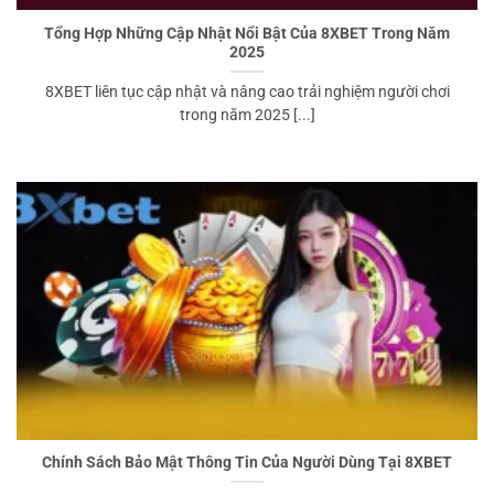
Tổng Hợp Những Cập Nhật Nổi Bật Của 8XBET Trong Năm
2025
8XBET liên tục cập nhật và nâng cao trải nghiệm người chơi
trong năm 2025 [...]
Chính Sách Bảo Mật Thông Tin Của Người Dùng Tại 8XBET