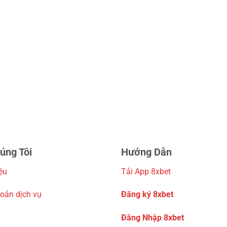
úng Tôi
Hướng Dẫn
iệu
Tải App 8xbet
oản dịch vụ
Đăng ký 8xbet
Đăng Nhập 8xbet