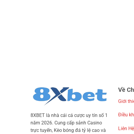
Về Ch
Giới th
Điều kh
8XBET là nhà cái cá cược uy tín số 1
năm 2026. Cung cấp sảnh Casino
Liên Hệ
trực tuyến, Kèo bóng đá tỷ lệ cao và