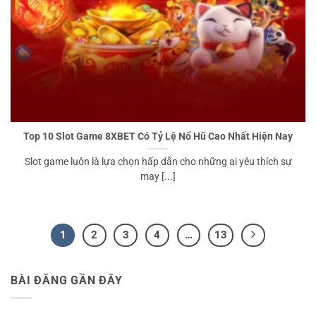
Top 10 Slot Game 8XBET Có Tỷ Lệ Nổ Hũ Cao Nhất Hiện Nay
Slot game luôn là lựa chọn hấp dẫn cho những ai yêu thích sự
may [...]
1
2
3
4
…
13
BÀI ĐĂNG GẦN ĐÂY