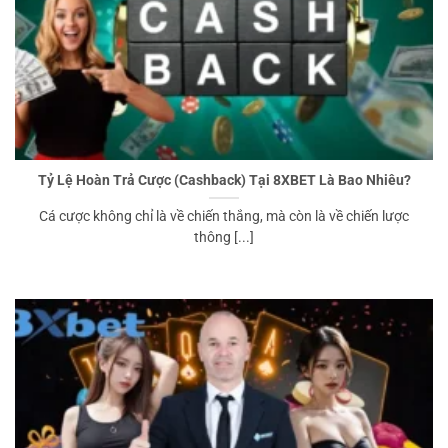
Tỷ Lệ Hoàn Trả Cược (Cashback) Tại 8XBET Là Bao Nhiêu?
Cá cược không chỉ là về chiến thắng, mà còn là về chiến lược
thông [...]